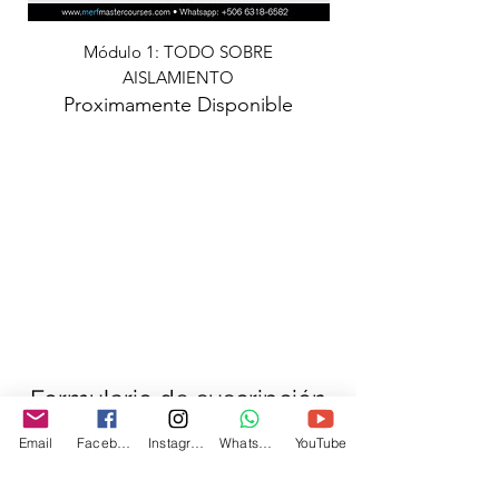
Módulo 1: TODO SOBRE
Módulo 2: PRINCIPIO
AISLAMIENTO
Proximamente Disponible
Formulario de suscripción
Email
Facebook
Instagram
Whatsapp
YouTube